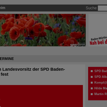
eim
Suche
ERMINE
n Landesvorsitz der SPD Baden-
SPD Bad
fest
SPD Alb
Kompl@
Hilde M
Martin R