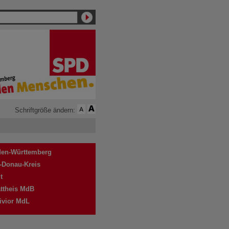
Schriftgröße ändern:
en-Württemberg
-Donau-Kreis
t
attheis MdB
ivior MdL